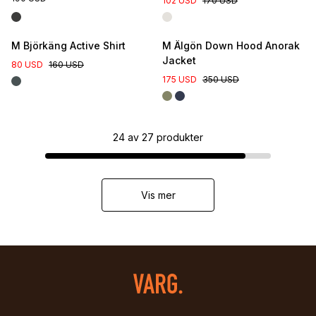
102 USD
170 USD
M Björkäng Active Shirt
M Älgön Down Hood Anorak
Jacket
80 USD
160 USD
175 USD
350 USD
24
av
27
produkter
Vis mer