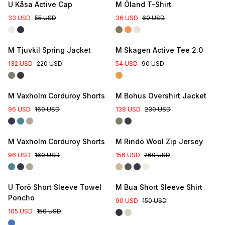
U Kåsa Active Cap
M Öland T-Shirt
33 USD
55 USD
36 USD
60 USD
New Colour
M Tjuvkil Spring Jacket
M Skagen Active Tee 2.0
132 USD
220 USD
54 USD
90 USD
M Vaxholm Corduroy Shorts
M Bohus Overshirt Jacket
96 USD
160 USD
138 USD
230 USD
M Vaxholm Corduroy Shorts
M Rindö Wool Zip Jersey
96 USD
160 USD
156 USD
260 USD
U Torö Short Sleeve Towel
M Bua Short Sleeve Shirt
Poncho
90 USD
150 USD
105 USD
150 USD