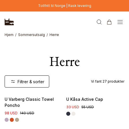
Hopp til hovedinnhold
Tollfritt til Norge | Rask levering
Hjem
Sommersutsalg
Herre
Herre
Filtrer & sorter
Vi fant
27
produkter
U Varberg Classic Towel
U Kåsa Active Cap
Poncho
33 USD
55 USD
98 USD
140 USD