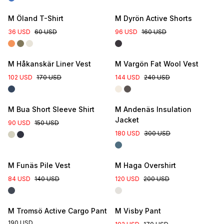
M Öland T-Shirt
M Dyrön Active Shorts
36 USD
60 USD
96 USD
160 USD
M Håkanskär Liner Vest
M Vargön Fat Wool Vest
102 USD
170 USD
144 USD
240 USD
M Bua Short Sleeve Shirt
M Andenäs Insulation
Jacket
90 USD
150 USD
180 USD
300 USD
M Funäs Pile Vest
M Haga Overshirt
84 USD
140 USD
120 USD
200 USD
M Tromsö Active Cargo Pant
M Visby Pant
190 USD