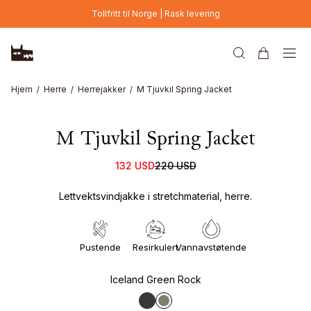
Hopp til hovedinnhold
Tollfritt til Norge | Rask levering
New Colour
Hjem
Herre
Herrejakker
M Tjuvkil Spring Jacket
M Tjuvkil Spring Jacket
132 USD
220 USD
Lettvektsvindjakke i stretchmaterial, herre.
Pustende
Resirkulert
Vannavstøtende
Iceland Green Rock