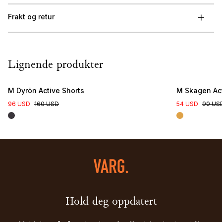
Frakt og retur
Lignende produkter
M Dyrön Active Shorts
M Skagen Act
96 USD
160 USD
54 USD
90 US
Hold deg oppdatert