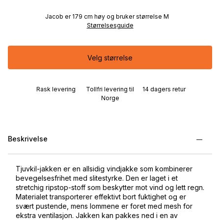
Jacob er 179 cm høy og bruker størrelse M
Størrelsesguide
Velg størrelse
Rask levering
Tollfri levering til
14 dagers retur
Norge
Beskrivelse
Tjuvkil-jakken er en allsidig vindjakke som kombinerer
bevegelsesfrihet med slitestyrke. Den er laget i et
stretchig ripstop-stoff som beskytter mot vind og lett regn.
Materialet transporterer effektivt bort fuktighet og er
svært pustende, mens lommene er foret med mesh for
ekstra ventilasjon. Jakken kan pakkes ned i en av