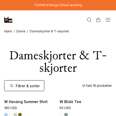
Hopp til hovedinnhold
Tollfritt til Norge | Rask levering
Hjem
Dame
Dameskjorter & T-skjorter
Dameskjorter & T-
skjorter
Filtrer & sorter
Vi fant
16
produkter
Online Exclusive
W Haväng Summer Shirt
W Blidö Tee
180 USD
50 USD