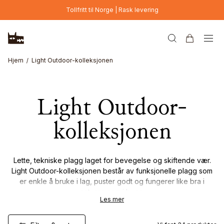
Hopp til hovedinnhold
Tollfritt til Norge | Rask levering
Hjem
Light Outdoor-kolleksjonen
Light Outdoor-
kolleksjonen
Lette, tekniske plagg laget for bevegelse og skiftende vær.
Light Outdoor-kolleksjonen består av funksjonelle plagg som
er enkle å bruke i lag, puster godt og fungerer like bra i
naturen som i byen.
Les mer
Designet for å tilpasse seg – uten unødvendig vekt.