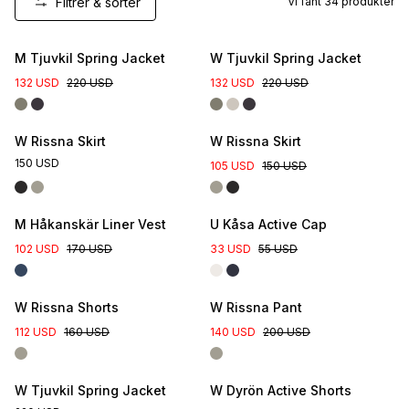
Filtrer & sorter
Vi fant
34
produkter
New Colour
New Colour
M Tjuvkil Spring Jacket
W Tjuvkil Spring Jacket
132 USD
220 USD
132 USD
220 USD
W Rissna Skirt
W Rissna Skirt
150 USD
105 USD
150 USD
M Håkanskär Liner Vest
U Kåsa Active Cap
102 USD
170 USD
33 USD
55 USD
W Rissna Shorts
W Rissna Pant
112 USD
160 USD
140 USD
200 USD
W Tjuvkil Spring Jacket
W Dyrön Active Shorts