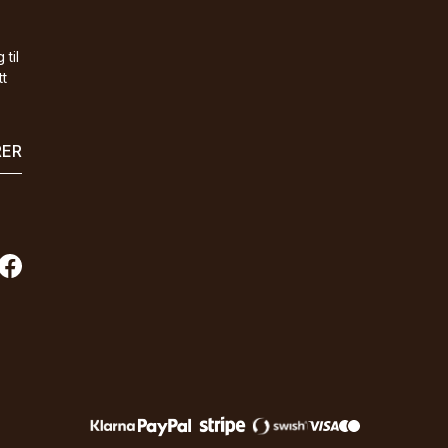
 til
tt
RER