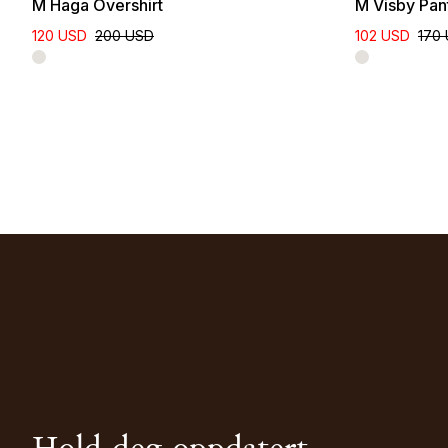
M Haga Overshirt
M Visby Pan
120 USD
200 USD
102 USD
170