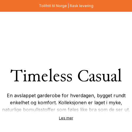
Tollfritt til Norge | Rask levering
Timeless Casual
En avslappet garderobe for hverdagen, bygget rundt
enkelhet og komfort. Kolleksjonen er laget i myke,
naturlige bomullsstoffer som føles like bra som de ser ut.
Med rene silhuetter og gjennomtenkte detaljer er plaggene
Les mer
enkle å bruke, style og vende tilbake til – dag etter dag.