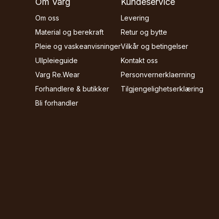
Om Varg
Kundeservice
Om oss
Levering
Material og berekraft
Retur og bytte
Pleie og vaskeanvisninger
Vilkår og betingelser
Ullpleieguide
Kontakt oss
Varg Re.Wear
Personvernerklaerning
Forhandlere & butikker
Tilgjengelighetserklæring
Bli forhandler