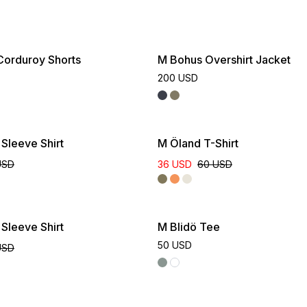
Tidløs, allsidig og laget for livet slik det faktisk leves.
orduroy Shorts
M Bohus Overshirt Jacket
200 USD
Sleeve Shirt
M Öland T-Shirt
USD
36 USD
60 USD
Online Exclusive
Sleeve Shirt
M Blidö Tee
50 USD
USD