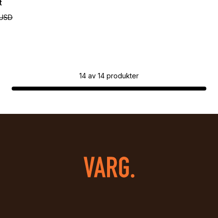
t
 USD
14
av
14
produkter