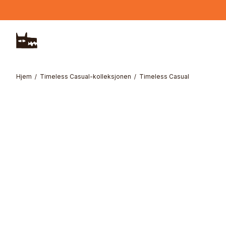
Hopp til hovedinnhold
Hjem
Timeless Casual-kolleksjonen
Timeless Casual