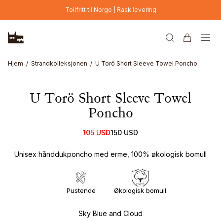
Hopp til hovedinnhold
Tollfritt til Norge | Rask levering
Hjem
Strandkolleksjonen
U Torö Short Sleeve Towel Poncho
U Torö Short Sleeve Towel
Poncho
105 USD
150 USD
Unisex hånddukponcho med erme, 100% økologisk bomull
Pustende
Økologisk bomull
Sky Blue and Cloud