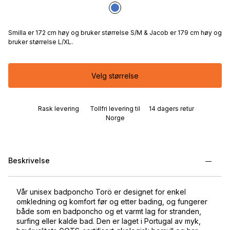
Smilla er 172 cm høy og bruker størrelse S/M & Jacob er 179 cm høy og
bruker størrelse L/XL.
Velg størrelse
Rask levering
Tollfri levering til
14 dagers retur
Norge
Beskrivelse
Vår unisex badponcho Torö er designet for enkel
omkledning og komfort før og etter bading, og fungerer
både som en badponcho og et varmt lag for stranden,
surfing eller kalde bad. Den er laget i Portugal av myk,