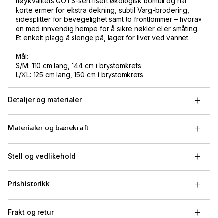
høykvalitets GOTS-sertifisert økologisk bomull og har
korte ermer for ekstra dekning, subtil Varg-brodering,
sidesplitter for bevegelighet samt to frontlommer – hvorav
én med innvendig hempe for å sikre nøkler eller småting.
Et enkelt plagg å slenge på, laget for livet ved vannet.
Mål:
S/M: 110 cm lang, 144 cm i brystomkrets
L/XL: 125 cm lang, 150 cm i brystomkrets
Detaljer og materialer
Materialer og bærekraft
Stell og vedlikehold
Prishistorikk
Frakt og retur