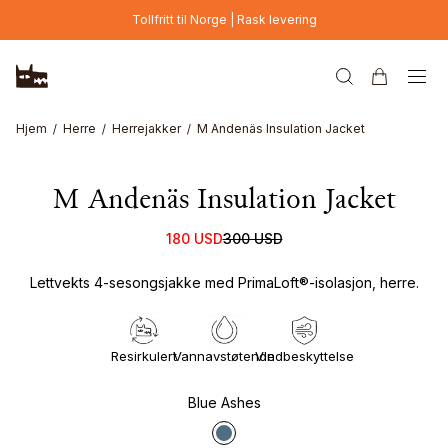
Hopp til hovedinnhold
Tollfritt til Norge | Rask levering
Hjem
Herre
Herrejakker
M Andenäs Insulation Jacket
M Andenäs Insulation Jacket
180 USD
300 USD
Lettvekts 4-sesongsjakke med PrimaLoft®-isolasjon, herre.
Resirkulert
Vannavstøtende
Vindbeskyttelse
Blue Ashes