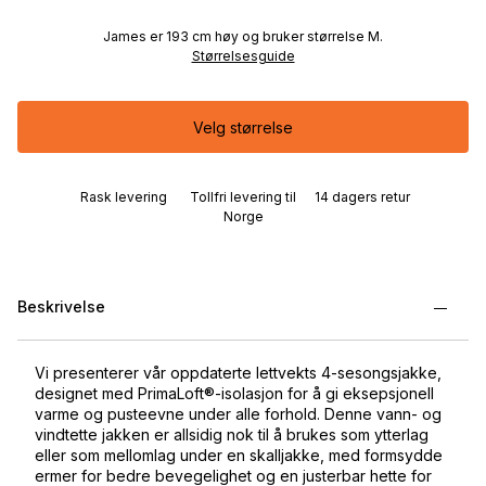
James er 193 cm høy og bruker størrelse M.
Størrelsesguide
Velg størrelse
Rask levering
Tollfri levering til
14 dagers retur
Norge
Beskrivelse
Vi presenterer vår oppdaterte lettvekts 4-sesongsjakke,
designet med PrimaLoft®-isolasjon for å gi eksepsjonell
varme og pusteevne under alle forhold. Denne vann- og
vindtette jakken er allsidig nok til å brukes som ytterlag
eller som mellomlag under en skalljakke, med formsydde
ermer for bedre bevegelighet og en justerbar hette for