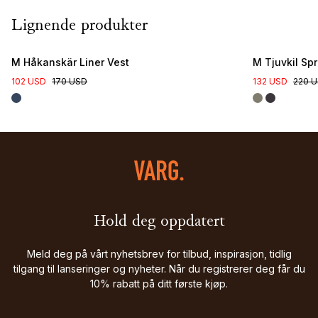
Lignende produkter
New Colour
M Håkanskär Liner Vest
M Tjuvkil Sp
102 USD
170 USD
132 USD
220 
Hold deg oppdatert
Meld deg på vårt nyhetsbrev for tilbud, inspirasjon, tidlig
tilgang til lanseringer og nyheter. Når du registrerer deg får du
10% rabatt på ditt første kjøp.