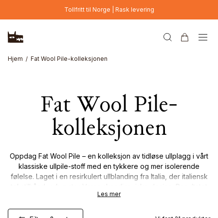
Hopp til hovedinnhold
Tollfritt til Norge | Rask levering
Hjem
Fat Wool Pile-kolleksjonen
Fat Wool Pile-
kolleksjonen
Oppdag Fat Wool Pile – en kolleksjon av tidløse ullplagg i vårt
klassiske ullpile-stoff med en tykkere og mer isolerende
følelse. Laget i en resirkulert ullblanding fra Italia, der italiensk
tekstilhåndverk møter Vargs skandinaviske design. Resultatet
Les mer
er et varmt, slitesterkt og strukturert materiale laget for kaldere
dager og pålitelig beskyttelse gjennom sesongen.