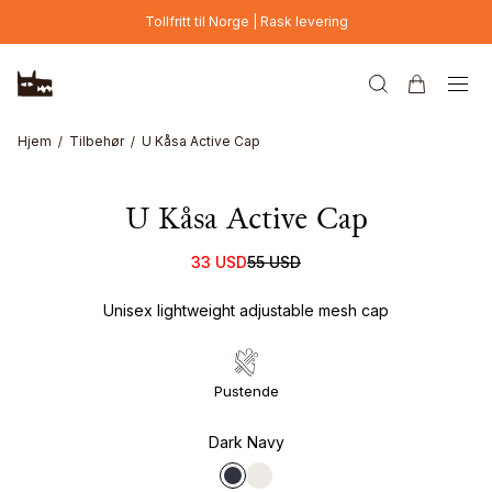
Hopp til hovedinnhold
Tollfritt til Norge | Rask levering
Hjem
Tilbehør
U Kåsa Active Cap
U Kåsa Active Cap
33 USD
55 USD
Unisex lightweight adjustable mesh cap
Pustende
Dark Navy