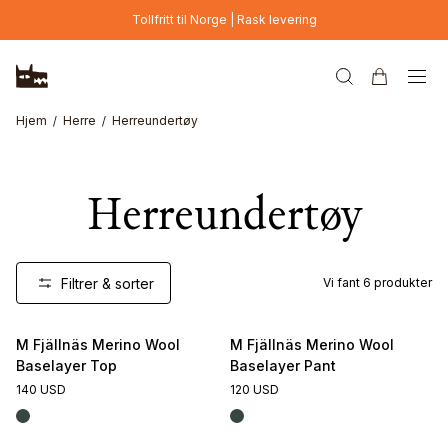
Hopp til hovedinnhold
Tollfritt til Norge | Rask levering
Hjem
Herre
Herreundertøy
Herreundertøy
Filtrer & sorter
Vi fant
6
produkter
M Fjällnäs Merino Wool
M Fjällnäs Merino Wool
Baselayer Top
Baselayer Pant
140 USD
120 USD