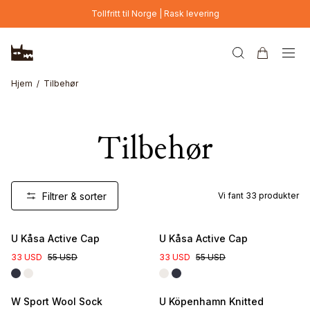
Hopp til hovedinnhold
Tollfritt til Norge | Rask levering
Hjem
Tilbehør
Tilbehør
Filtrer & sorter
Vi fant
33
produkter
U Kåsa Active Cap
U Kåsa Active Cap
33 USD
55 USD
33 USD
55 USD
W Sport Wool Sock
U Köpenhamn Knitted