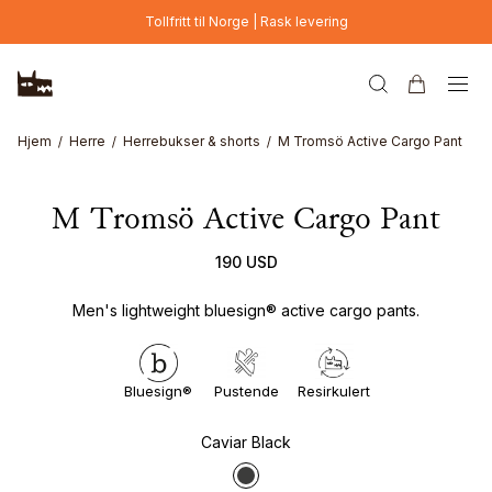
Hopp til hovedinnhold
Tollfritt til Norge | Rask levering
Hjem
Herre
Herrebukser & shorts
M Tromsö Active Cargo Pant
M Tromsö Active Cargo Pant
190 USD
Men's lightweight bluesign® active cargo pants.
Bluesign®
Pustende
Resirkulert
Caviar Black