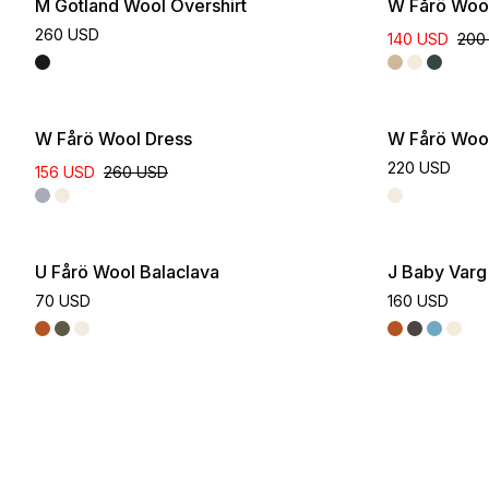
M Gotland Wool Overshirt
W Fårö Woo
260 USD
140 USD
200
Online Exclusive
W Fårö Wool Dress
W Fårö Wool
220 USD
156 USD
260 USD
U Fårö Wool Balaclava
J Baby Varg
70 USD
160 USD