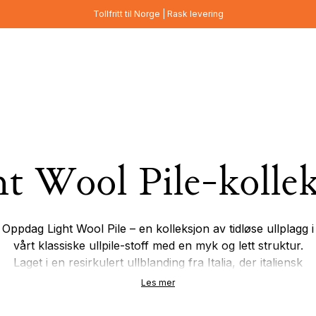
Tollfritt til Norge | Rask levering
t Wool Pile-kolle
Oppdag Light Wool Pile – en kolleksjon av tidløse ullplagg i
vårt klassiske ullpile-stoff med en myk og lett struktur.
Laget i en resirkulert ullblanding fra Italia, der italiensk
tekstilhåndverk møter Vargs skandinaviske design.
Les mer
Resultatet er et varmt, pustende og allsidig materiale laget
for hverdagsbruk og enkel lag-på-lag gjennom sesongene.