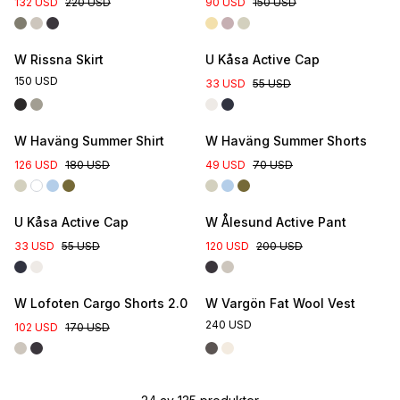
132 USD
220 USD
90 USD
150 USD
W Rissna Skirt
U Kåsa Active Cap
150 USD
33 USD
55 USD
Online Exclusive
W Haväng Summer Shirt
W Haväng Summer Shorts
126 USD
180 USD
49 USD
70 USD
U Kåsa Active Cap
W Ålesund Active Pant
33 USD
55 USD
120 USD
200 USD
W Lofoten Cargo Shorts 2.0
W Vargön Fat Wool Vest
240 USD
102 USD
170 USD