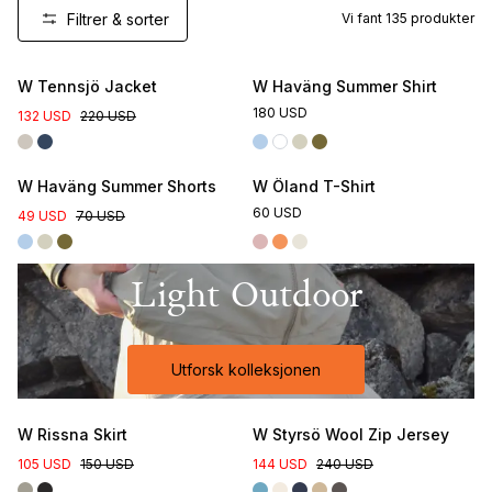
Filtrer & sorter
Vi fant
135
produkter
New
W Tennsjö Jacket
W Haväng Summer Shirt
180 USD
132 USD
220 USD
Online Exclusive
W Haväng Summer Shorts
W Öland T-Shirt
60 USD
49 USD
70 USD
Light Outdoor
Utforsk kolleksjonen
W Rissna Skirt
W Styrsö Wool Zip Jersey
105 USD
150 USD
144 USD
240 USD