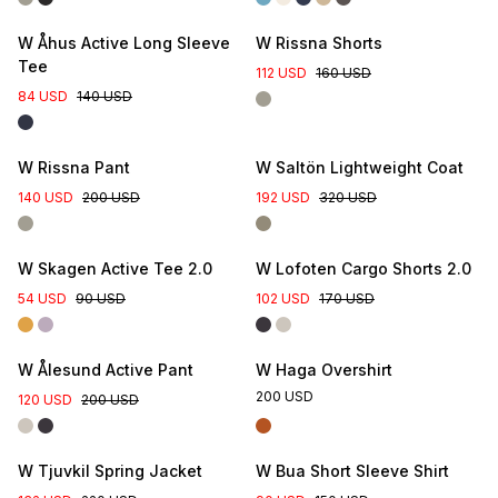
W Åhus Active Long Sleeve
W Rissna Shorts
Tee
112 USD
160 USD
84 USD
140 USD
W Rissna Pant
W Saltön Lightweight Coat
140 USD
200 USD
192 USD
320 USD
W Skagen Active Tee 2.0
W Lofoten Cargo Shorts 2.0
54 USD
90 USD
102 USD
170 USD
W Ålesund Active Pant
W Haga Overshirt
200 USD
120 USD
200 USD
New Colour
W Tjuvkil Spring Jacket
W Bua Short Sleeve Shirt