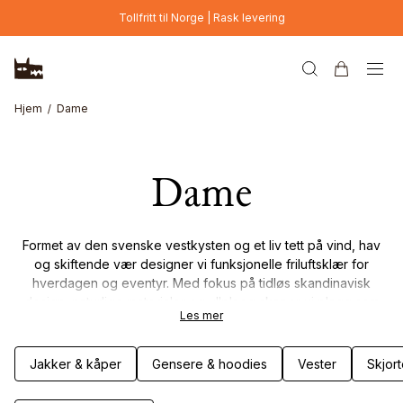
Hopp til hovedinnhold
Tollfritt til Norge | Rask levering
Hjem
Dame
Dame
Formet av den svenske vestkysten og et liv tett på vind, hav
og skiftende vær designer vi funksjonelle friluftsklær for
hverdagen og eventyr. Med fokus på tidløs skandinavisk
design, naturlige materialer og ullplagg skaper vi plagg som
Les mer
kombinerer slitestyrke, komfort og gjennomtenkte detaljer.
Klær som er laget for å vare – gjennom sesonger med
bevegelse, vær og livet utendørs.
Jakker & kåper
Gensere & hoodies
Vester
Skjort