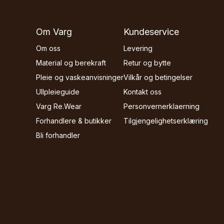
Om Varg
Kundeservice
Om oss
Levering
Material og berekraft
Retur og bytte
Pleie og vaskeanvisninger
Vilkår og betingelser
Ullpleieguide
Kontakt oss
Varg Re.Wear
Personvernerklaerning
Forhandlere & butikker
Tilgjengelighetserklæring
Bli forhandler