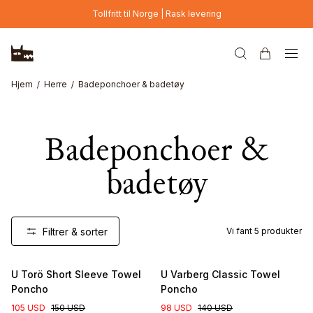
Hopp til hovedinnhold
Tollfritt til Norge | Rask levering
Hjem
Herre
Badeponchoer & badetøy
Badeponchoer &
badetøy
Filtrer & sorter
Vi fant
5
produkter
U Torö Short Sleeve Towel
U Varberg Classic Towel
Poncho
Poncho
105 USD
150 USD
98 USD
140 USD