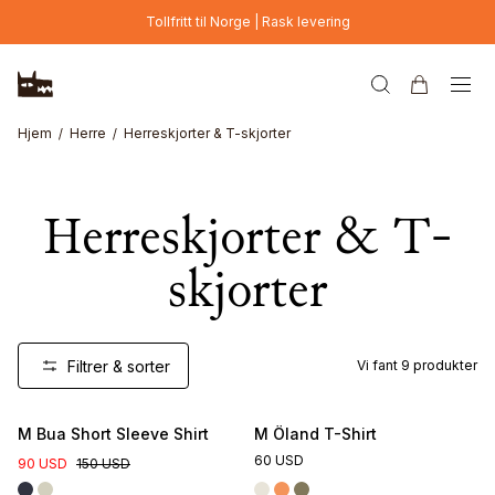
Hopp til hovedinnhold
Tollfritt til Norge | Rask levering
Hjem
Herre
Herreskjorter & T-skjorter
Herreskjorter & T-
skjorter
Filtrer & sorter
Vi fant
9
produkter
M Bua Short Sleeve Shirt
M Öland T-Shirt
60 USD
90 USD
150 USD
Online Exclusive