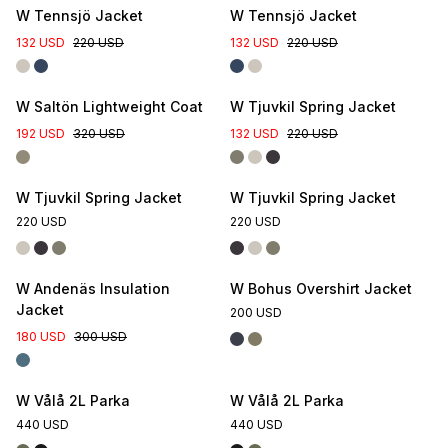
W Tennsjö Jacket
W Tennsjö Jacket
132 USD
220 USD
132 USD
220 USD
New Colour
W Saltön Lightweight Coat
W Tjuvkil Spring Jacket
192 USD
320 USD
132 USD
220 USD
W Tjuvkil Spring Jacket
W Tjuvkil Spring Jacket
220 USD
220 USD
W Andenäs Insulation
W Bohus Overshirt Jacket
Jacket
200 USD
180 USD
300 USD
W Vålå 2L Parka
W Vålå 2L Parka
440 USD
440 USD