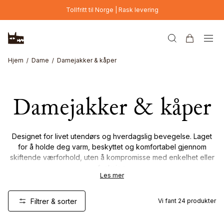
Hopp til hovedinnhold
Tollfritt til Norge | Rask levering
Hjem
Dame
Damejakker & kåper
Damejakker & kåper
Designet for livet utendørs og hverdagslig bevegelse. Laget
for å holde deg varm, beskyttet og komfortabel gjennom
skiftende værforhold, uten å kompromisse med enkelhet eller
funksjon.
Les mer
Fra lette lag til varme ytterplagg – hvert plagg er laget av nøye
utvalgte materialer med fokus på holdbarhet, allsidighet og
Filtrer & sorter
Vi fant
24
produkter
tidløst design. Laget for å brukes ofte, og vare lenge.
New