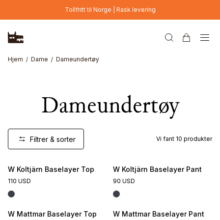
Hopp til hovedinnhold
Tollfritt til Norge | Rask levering
Hjem
Dame
Dameundertøy
Dameundertøy
Filtrer & sorter
Vi fant
10
produkter
W Koltjärn Baselayer Top
W Koltjärn Baselayer Pant
110 USD
90 USD
W Mattmar Baselayer Top
W Mattmar Baselayer Pant