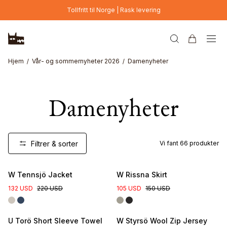
Hopp til hovedinnhold
Tollfritt til Norge | Rask levering
Hjem
Vår- og sommernyheter 2026
Damenyheter
Damenyheter
Filtrer & sorter
Vi fant
66
produkter
New
W Tennsjö Jacket
W Rissna Skirt
132 USD
220 USD
105 USD
150 USD
U Torö Short Sleeve Towel
W Styrsö Wool Zip Jersey