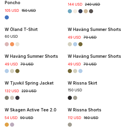
Poncho
144 USD
240 USD
105 USD
150 USD
Online Exclusive
W Öland T-Shirt
W Haväng Summer Shorts
60 USD
49 USD
70 USD
Online Exclusive
Online Exclusive
W Haväng Summer Shorts
W Haväng Summer Shorts
49 USD
70 USD
49 USD
70 USD
New Colour
W Tjuvkil Spring Jacket
W Rissna Skirt
150 USD
132 USD
220 USD
W Skagen Active Tee 2.0
W Rissna Shorts
54 USD
90 USD
112 USD
160 USD