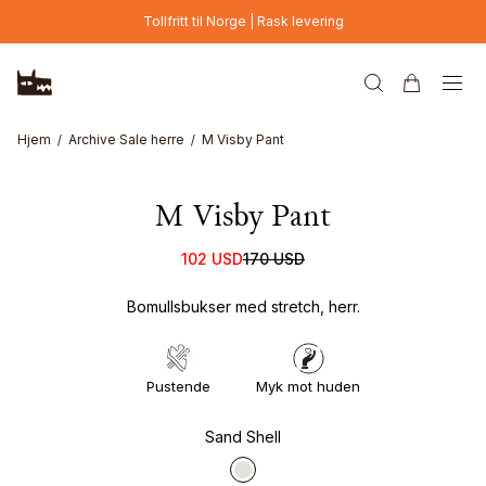
Hopp til hovedinnhold
Tollfritt til Norge | Rask levering
Hjem
Archive Sale herre
M Visby Pant
M Visby Pant
102 USD
170 USD
Bomullsbukser med stretch, herr.
Pustende
Myk mot huden
Sand Shell