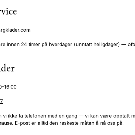
vice
rgklader.com
are innen 24 timer på hverdager (unntatt helligdager) — oft
ider
0–16:00
07
 vi ikke ta telefonen med en gang — vi kan være opptatt 
pause. E-post er alltid den raskeste måten å nå oss på.