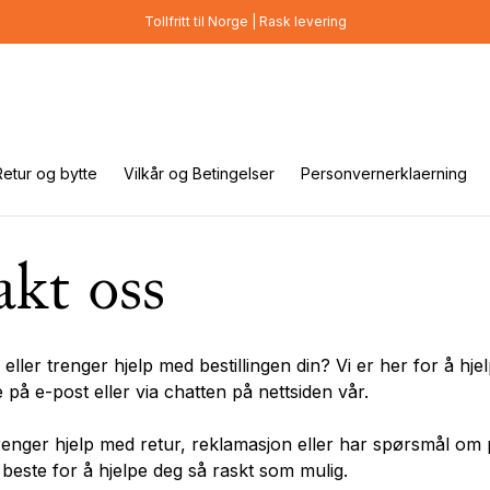
Tollfritt til Norge | Rask levering
Retur og bytte
Vilkår og Betingelser
Personvernerklaerning
kt oss
ller trenger hjelp med bestillingen din? Vi er her for å hje
på e-post eller via chatten på nettsiden vår.
enger hjelp med retur, reklamasjon eller har spørsmål om
t beste for å hjelpe deg så raskt som mulig.