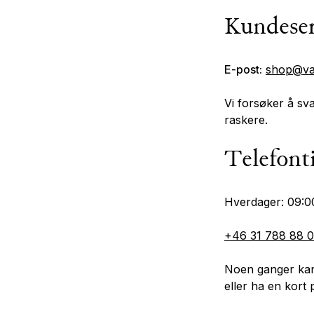
Kundeser
E-post:
shop@va
Vi forsøker å sv
raskere.
Telefont
Hverdager: 09:0
+46 31 788 88 
Noen ganger kan
eller ha en kort 