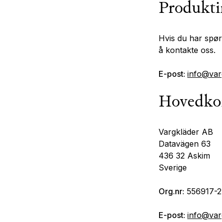
Produkti
Hvis du har spør
å kontakte oss.
E-post:
info@var
Hovedko
Vargkläder AB
Datavägen 63
436 32 Askim
Sverige
Org.nr:
556917-
E-post:
info@var