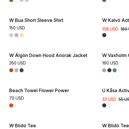
W Bua Short Sleeve Shirt
W Kalvö Act
150 USD
108 USD
180
W Älgön Down Hood Anorak Jacket
W Vaxholm 
350 USD
160 USD
Beach Towel Flower Power
U Kåsa Acti
70 USD
33 USD
55 U
Online Exclusive
Online Exclus
W Blidö Tee
W Blidö Tee