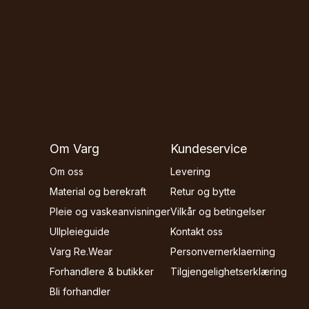
Om Varg
Kundeservice
Om oss
Levering
Material og berekraft
Retur og bytte
Pleie og vaskeanvisninger
Vilkår og betingelser
Ullpleieguide
Kontakt oss
Varg Re.Wear
Personvernerklaerning
Forhandlere & butikker
Tilgjengelighetserklæring
Bli forhandler