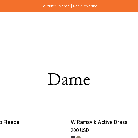
Tollfritt til Norge | Rask levering
Dame
p Fleece
W Ramsvik Active Dress
200 USD