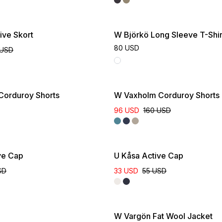
ive Skort
W Björkö Long Sleeve T-Shir
80 USD
 USD
Corduroy Shorts
W Vaxholm Corduroy Shorts
96 USD
160 USD
ve Cap
U Kåsa Active Cap
SD
33 USD
55 USD
ive
W Vargön Fat Wool Jacket