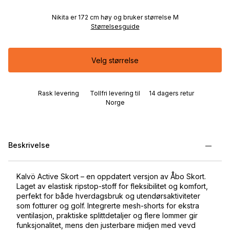
Nikita er 172 cm høy og bruker størrelse M
Størrelsesguide
Velg størrelse
Rask levering
Tollfri levering til
14 dagers retur
Norge
Beskrivelse
Kalvö Active Skort – en oppdatert versjon av Åbo Skort.
Laget av elastisk ripstop-stoff for fleksibilitet og komfort,
perfekt for både hverdagsbruk og utendørsaktiviteter
som fotturer og golf. Integrerte mesh-shorts for ekstra
ventilasjon, praktiske splittdetaljer og flere lommer gir
funksjonalitet, mens den justerbare midjen med vevd