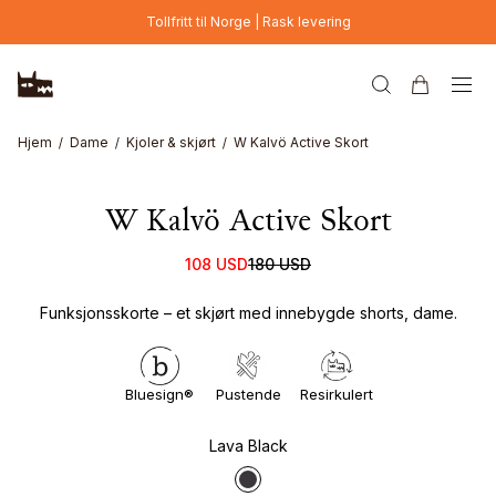
Hopp til hovedinnhold
Tollfritt til Norge | Rask levering
Hjem
Dame
Kjoler & skjørt
W Kalvö Active Skort
W Kalvö Active Skort
108 USD
180 USD
Funksjonsskorte – et skjørt med innebygde shorts, dame.
Bluesign®
Pustende
Resirkulert
Lava Black