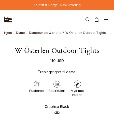
Hopp til hovedinnhold
Tollfritt til Norge | Rask levering
Hjem
Dame
Damebukser & shorts
W Österlen Outdoor Tights
W Österlen Outdoor Tights
110 USD
Treningstights til dame.
Pustende
Resirkulert
Myk mot
huden
Graphite Black