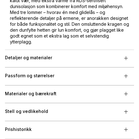
kaldt vær, med ekstra varme fra RDS-sertifisert
dunisolasjon som kombinerer komfort med miljøhensyn.
Med tre lommer – hvorav én med glidelås – og
reflekterende detaljer på ermene, er anorakken designet
for både funksjonalitet og stil. Den omsluttende kragen og
den dunfylte hetten gir lun komfort, og gjør plagget like
godt egnet som et ekstra lag som et selvstendig
ytterplagg.
Detaljer og materialer
Passform og størrelser
Materialer og bærekraft
Stell og vedlikehold
Prishistorikk