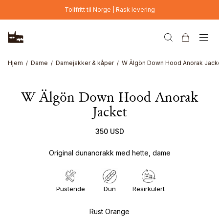
Hopp til hovedinnhold
Tollfritt til Norge | Rask levering
Hjem
Dame
Damejakker & kåper
W Älgön Down Hood Anorak Jack
W Älgön Down Hood Anorak
Jacket
350 USD
Original dunanorakk med hette, dame
Pustende
Dun
Resirkulert
Rust Orange