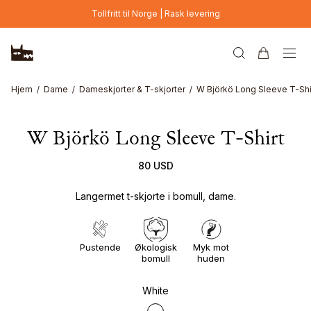
Hopp til hovedinnhold
Tollfritt til Norge | Rask levering
Hjem
Dame
Dameskjorter & T-skjorter
W Björkö Long Sleeve T-Shi
W Björkö Long Sleeve T-Shirt
80 USD
Langermet t-skjorte i bomull, dame.
Pustende
Økologisk
Myk mot
bomull
huden
White