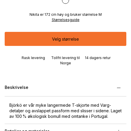
Nikita er 172 cm høy og bruker størrelse M
Størrelsesguide
Velg størrelse
Rask levering
Tollfri levering til
14 dagers retur
Norge
Beskrivelse
Björkö er vår myke langermede T-skjorte med Varg-
detaljer og avslappet passform med slisser i sidene. Laget
av 100 % økologisk bomull med omtanke i Portugal.