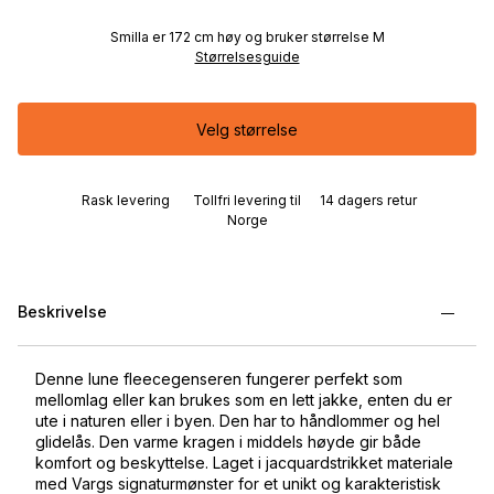
Smilla er 172 cm høy og bruker størrelse M
Størrelsesguide
Velg størrelse
Rask levering
Tollfri levering til
14 dagers retur
Norge
Beskrivelse
Denne lune fleecegenseren fungerer perfekt som
mellomlag eller kan brukes som en lett jakke, enten du er
ute i naturen eller i byen. Den har to håndlommer og hel
glidelås. Den varme kragen i middels høyde gir både
komfort og beskyttelse. Laget i jacquardstrikket materiale
med Vargs signaturmønster for et unikt og karakteristisk