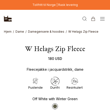
Hopp til hovedinnhold
Tollfritt til Norge | Rask levering
Hjem
Dame
Damegensere & hoodies
W Helags Zip Fleece
W Helags Zip Fleece
180 USD
Fleecejakke i jacquardstrikk, dame
Pustende
Dunfri
Resirkulert
Off White with Winter Green