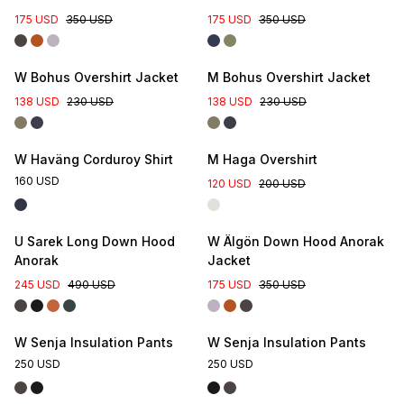
175 USD
350 USD
175 USD
350 USD
W Bohus Overshirt Jacket
M Bohus Overshirt Jacket
138 USD
230 USD
138 USD
230 USD
W Haväng Corduroy Shirt
M Haga Overshirt
160 USD
120 USD
200 USD
U Sarek Long Down Hood
W Älgön Down Hood Anorak
Anorak
Jacket
245 USD
490 USD
175 USD
350 USD
W Senja Insulation Pants
W Senja Insulation Pants
250 USD
250 USD