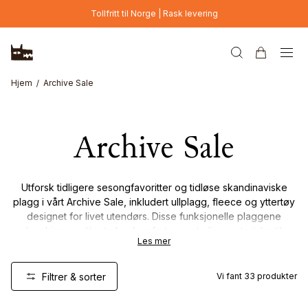
Hopp til hovedinnhold
Tollfritt til Norge | Rask levering
Hjem
Archive Sale
Archive Sale
Utforsk tidligere sesongfavoritter og tidløse skandinaviske
plagg i vårt Archive Sale, inkludert ullplagg, fleece og yttertøy
designet for livet utendørs. Disse funksjonelle plaggene
kombinerer slitestyrke, komfort og naturlige materialer til
Les mer
reduserte priser – men kun så lenge lageret rekker. Når de er
borte, er de borte.
Filtrer & sorter
Vi fant
33
produkter
Online Exclusive