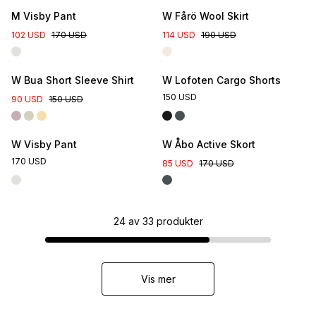
M Visby Pant
W Fårö Wool Skirt
102 USD
170 USD
114 USD
190 USD
W Bua Short Sleeve Shirt
W Lofoten Cargo Shorts
150 USD
90 USD
150 USD
W Visby Pant
W Åbo Active Skort
170 USD
85 USD
170 USD
24
av
33
produkter
Vis mer