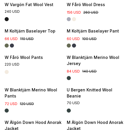
W Vargön Fat Wool Vest
W Fårö Wool Dress
240 USD
156 USD
260 USD
M Koltjärn Baselayer Top
M Koltjärn Baselayer Pant
66 USD
110 USD
60 USD
100 USD
W Fårö Wool Pants
W Blanktjärn Merino Wool
Jersey
220 USD
84 USD
140 USD
W Blanktjärn Merino Wool
U Bergen Knitted Wool
Pants
Beanie
70 USD
72 USD
120 USD
W Älgön Down Hood Anorak
M Älgön Down Hood Anorak
Jacket
Jacket