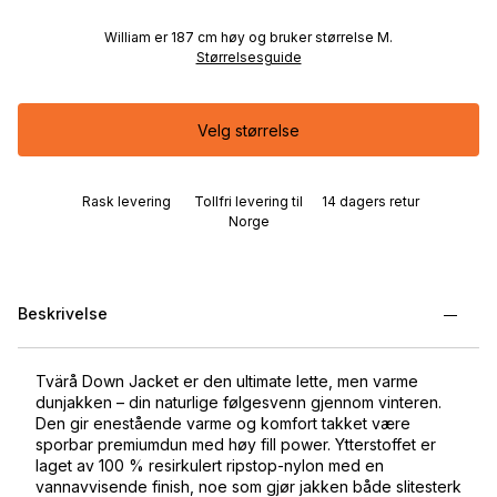
William er 187 cm høy og bruker størrelse M.
Størrelsesguide
Velg størrelse
Rask levering
Tollfri levering til
14 dagers retur
Norge
Beskrivelse
Tvärå Down Jacket er den ultimate lette, men varme
dunjakken – din naturlige følgesvenn gjennom vinteren.
Den gir enestående varme og komfort takket være
sporbar premiumdun med høy fill power. Ytterstoffet er
laget av 100 % resirkulert ripstop-nylon med en
vannavvisende finish, noe som gjør jakken både slitesterk