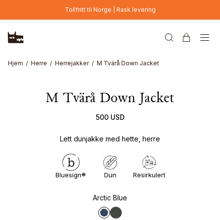
Hopp til hovedinnhold
Tollfritt til Norge | Rask levering
Hjem
Herre
Herrejakker
M Tvärå Down Jacket
M Tvärå Down Jacket
500 USD
Lett dunjakke med hette, herre
Bluesign®
Dun
Resirkulert
Arctic Blue