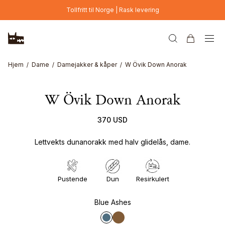
Hopp til hovedinnhold
Tollfritt til Norge | Rask levering
Hjem
Dame
Damejakker & kåper
W Övik Down Anorak
W Övik Down Anorak
370 USD
Lettvekts dunanorakk med halv glidelås, dame.
Pustende
Dun
Resirkulert
Blue Ashes