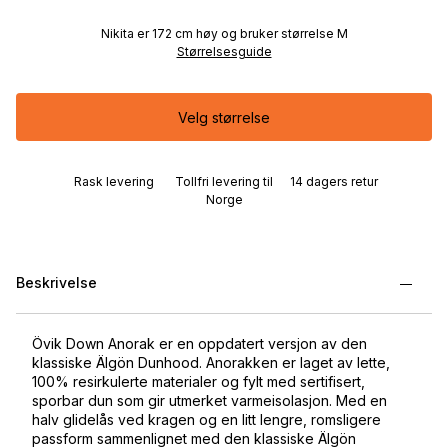
Nikita er 172 cm høy og bruker størrelse M
Størrelsesguide
Velg størrelse
Rask levering
Tollfri levering til
14 dagers retur
Norge
Beskrivelse
Övik Down Anorak er en oppdatert versjon av den
klassiske Älgön Dunhood. Anorakken er laget av lette,
100% resirkulerte materialer og fylt med sertifisert,
sporbar dun som gir utmerket varmeisolasjon. Med en
halv glidelås ved kragen og en litt lengre, romsligere
passform sammenlignet med den klassiske Älgön