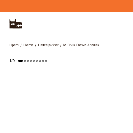
Hopp til hovedinnhold
Hjem
Herre
Herrejakker
M Övik Down Anorak
1
/
9