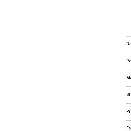
De
Pa
Ma
St
Pr
Fr