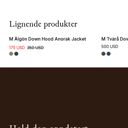
Lignende produkter
M Älgön Down Hood Anorak Jacket
M Tvärå Do
500 USD
175 USD
350 USD