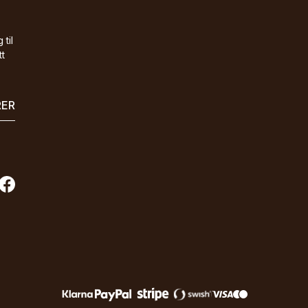
 til
tt
RER