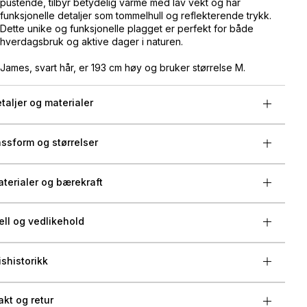
pustende, tilbyr betydelig varme med lav vekt og har
funksjonelle detaljer som tommelhull og reflekterende trykk.
Dette unike og funksjonelle plagget er perfekt for både
hverdagsbruk og aktive dager i naturen.
James, svart hår, er 193 cm høy og bruker størrelse M.
taljer og materialer
ssform og størrelser
terialer og bærekraft
ell og vedlikehold
ishistorikk
akt og retur