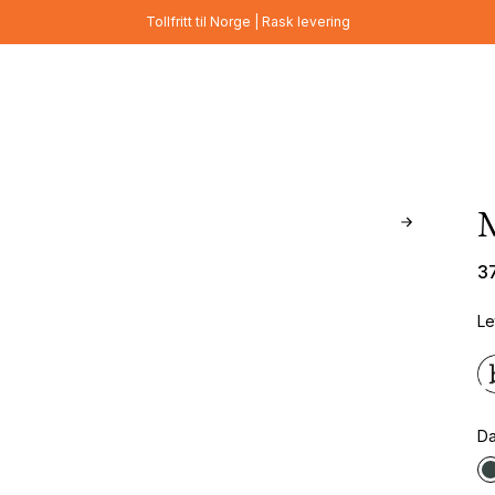
Tollfritt til Norge | Rask levering
3
Le
Da