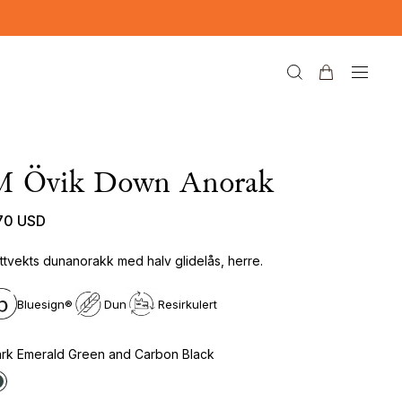
M Övik Down Anorak
70 USD
ttvekts dunanorakk med halv glidelås, herre.
Bluesign®
Dun
Resirkulert
rk Emerald Green and Carbon Black