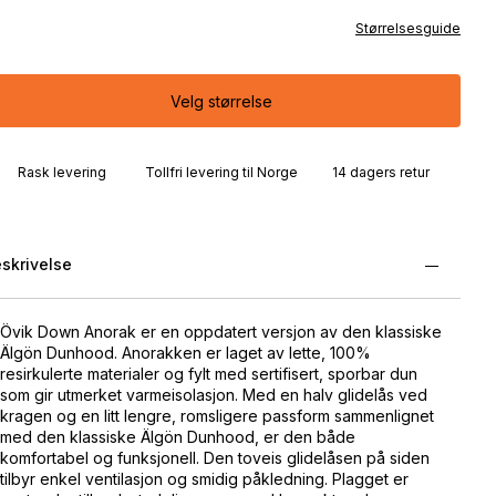
Størrelsesguide
Velg størrelse
Rask levering
Tollfri levering til Norge
14 dagers retur
skrivelse
Övik Down Anorak er en oppdatert versjon av den klassiske
Älgön Dunhood. Anorakken er laget av lette, 100%
resirkulerte materialer og fylt med sertifisert, sporbar dun
som gir utmerket varmeisolasjon. Med en halv glidelås ved
kragen og en litt lengre, romsligere passform sammenlignet
med den klassiske Älgön Dunhood, er den både
komfortabel og funksjonell. Den toveis glidelåsen på siden
tilbyr enkel ventilasjon og smidig påkledning. Plagget er