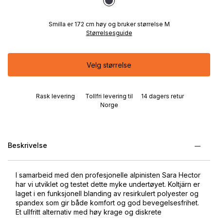
Smilla er 172 cm høy og bruker størrelse M
Størrelsesguide
Velg størrelse
Rask levering
Tollfri levering til
14 dagers retur
Norge
Beskrivelse
I samarbeid med den profesjonelle alpinisten Sara Hector
har vi utviklet og testet dette myke undertøyet. Koltjärn er
laget i en funksjonell blanding av resirkulert polyester og
spandex som gir både komfort og god bevegelsesfrihet.
Et ullfritt alternativ med høy krage og diskrete