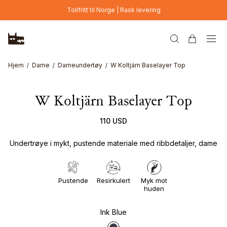
Hopp til hovedinnhold
Tollfritt til Norge | Rask levering
Hjem
Dame
Dameundertøy
W Koltjärn Baselayer Top
W Koltjärn Baselayer Top
110 USD
Undertrøye i mykt, pustende materiale med ribbdetaljer, dame
Pustende
Resirkulert
Myk mot
huden
Ink Blue