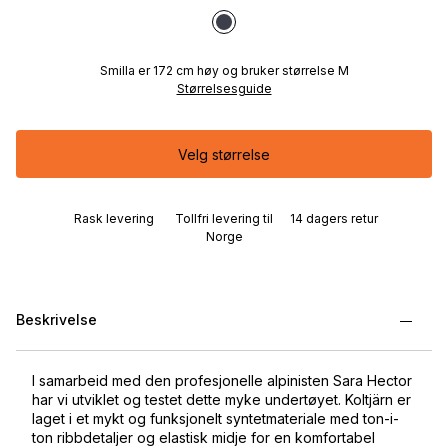
Smilla er 172 cm høy og bruker størrelse M
Størrelsesguide
Velg størrelse
Rask levering
Tollfri levering til
14 dagers retur
Norge
Beskrivelse
I samarbeid med den profesjonelle alpinisten Sara Hector
har vi utviklet og testet dette myke undertøyet. Koltjärn er
laget i et mykt og funksjonelt syntetmateriale med ton-i-
ton ribbdetaljer og elastisk midje for en komfortabel