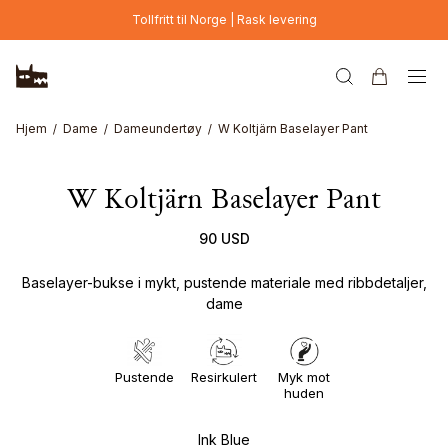
Hopp til hovedinnhold
Tollfritt til Norge | Rask levering
Hjem
Dame
Dameundertøy
W Koltjärn Baselayer Pant
W Koltjärn Baselayer Pant
90 USD
Baselayer-bukse i mykt, pustende materiale med ribbdetaljer,
dame
Pustende
Resirkulert
Myk mot
huden
Ink Blue