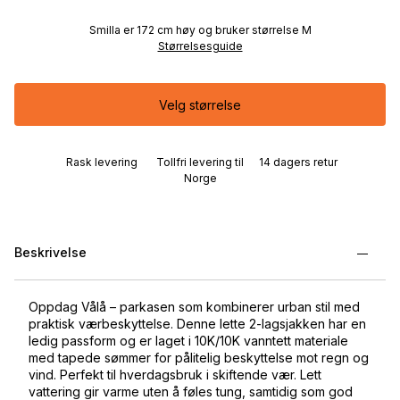
Smilla er 172 cm høy og bruker størrelse M
Størrelsesguide
Velg størrelse
Rask levering
Tollfri levering til
14 dagers retur
Norge
Beskrivelse
Oppdag Vålå – parkasen som kombinerer urban stil med
praktisk værbeskyttelse. Denne lette 2-lagsjakken har en
ledig passform og er laget i 10K/10K vanntett materiale
med tapede sømmer for pålitelig beskyttelse mot regn og
vind. Perfekt til hverdagsbruk i skiftende vær. Lett
vattering gir varme uten å føles tung, samtidig som god