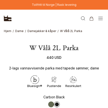
Hopp til hovedinnhold
Tollfritt til Norge | Rask levering
Hjem
Dame
Damejakker & kåper
W Vålå 2L Parka
W Vålå 2L Parka
440 USD
2-lags vannavvisende parka med tapede sømmer, dame
Bluesign®
Pustende
Resirkulert
Carbon Black