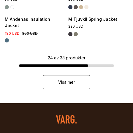
M Andenäs Insulation
M Tjuvkil Spring Jacket
Jacket
220 USD
180 USD
300 USD
24
av
33
produkter
Visa mer