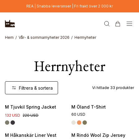
Hoppa till huvudinnehåll
REA | Snabba leveranser | Fri frakt över 2 000 kr
Hem
Vår- & sommarnyheter 2026
Herrnyheter
Herrnyheter
Filtrera & sortera
Vi hittade
33
produkter
New Colour
M Tjuvkil Spring Jacket
M Öland T-Shirt
60 USD
132 USD
220 USD
M Håkanskär Liner Vest
M Rindö Wool Zip Jersey