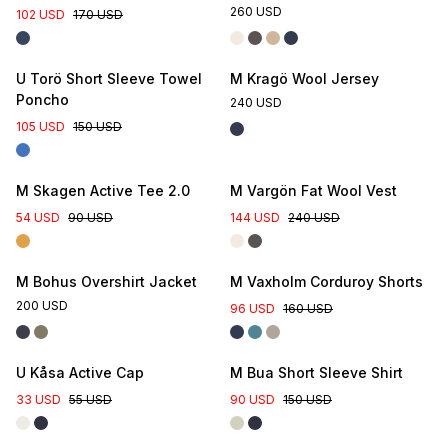
260 USD
102 USD
170 USD
U Torö Short Sleeve Towel
M Kragö Wool Jersey
Poncho
240 USD
105 USD
150 USD
M Skagen Active Tee 2.0
M Vargön Fat Wool Vest
54 USD
90 USD
144 USD
240 USD
M Bohus Overshirt Jacket
M Vaxholm Corduroy Shorts
200 USD
96 USD
160 USD
U Kåsa Active Cap
M Bua Short Sleeve Shirt
33 USD
55 USD
90 USD
150 USD