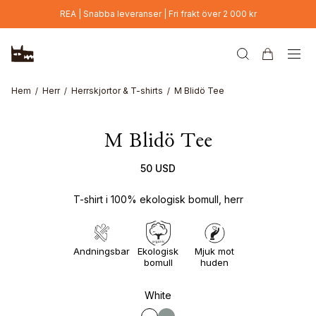
Hoppa till huvudinnehåll
REA | Snabba leveranser | Fri frakt över 2 000 kr
Online Exclusive
Hem
Herr
Herrskjortor & T-shirts
M Blidö Tee
M Blidö Tee
50 USD
T-shirt i 100% ekologisk bomull, herr
Andningsbar
Ekologisk
Mjuk mot
bomull
huden
White