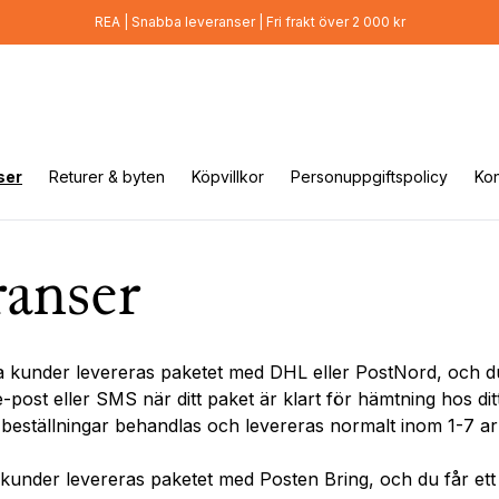
REA | Snabba leveranser | Fri frakt över 2 000 kr
ser
Returer & byten
Köpvillkor
Personuppgiftspolicy
Kon
anser
 kunder levereras paketet med DHL eller PostNord, och du
post eller SMS när ditt paket är klart för hämtning hos dit
beställningar behandlas och levereras normalt inom 1-7 ar
kunder levereras paketet med Posten Bring, och du får et