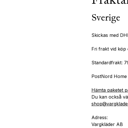
Frakta
Sverige
Skickas med DHL
Fri frakt vid kö
Standardfrakt: 
PostNord Home 
Hämta paketet p
Du kan också väl
shop@vargklade
Adress:
Vargkläder AB