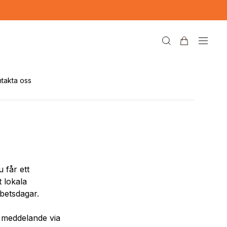
takta oss
 får ett
t lokala
betsdagar.
t meddelande via