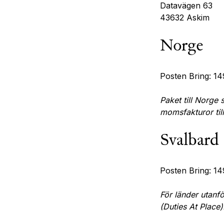
Datavägen 63
43632 Askim
Norge
Posten Bring: 1
Paket till Norge 
momsfakturor ti
Svalbard
Posten Bring: 1
För länder utanf
(Duties At Place)