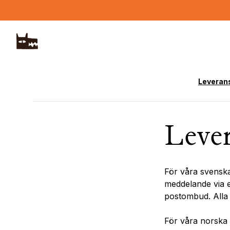
Hoppa till huvudinnehåll
Leveran
Lever
För våra svenska
meddelande via e-
postombud. Alla 
För våra norska 