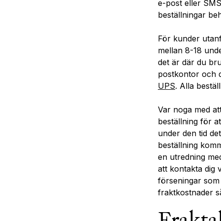
e-post eller SMS 
beställningar be
För kunder utanf
mellan 8-18 under
det är där du bru
postkontor och d
UPS
. Alla bestä
Var noga med att 
beställning för 
under den tid det 
beställning komm
en utredning med
att kontakta dig 
förseningar som 
fraktkostnader så