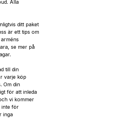
bud. Alla
igtvis ditt paket
ss är ett tips om
r, arméns
bara, se mer på
agar.
 till din
r varje köp
ss. Om din
t för att inleda
r och vi kommer
 inte för
r inga