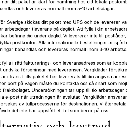
när ditt paket är klart för hämtning hos ditt lokala postom
handlas och levereras normalt inom 5-10 arbetsdagar.
ör Sverige skickas ditt paket med UPS och de levererar vanl
 arbetsdagar (leverans på dagtid). Att fylla i din arbetsadre
kar befinna dig under dagtid. Vi levererar inte till postlådo
ylika postkontor. Alla internationella beställningar är spår
llningar behandlas och levereras normalt inom 3-10 arbetsd
fylla i rätt fakturerings- och leveransadress som är kopplad
att undvika förseningar med leveransen. Vargkläder försäkra
är i transit tills paketet har levererats till din angivna adre
er bort på vägen måste du kontakta oss så snart som möjlig
 fraktbolaget. Undersökningen tar upp till tio arbetsdaga
via e-post när utredningen är avslutad. Vargkläder ansvarar
orsakas av tullprocesserna för destinationen. Vi återbetala
vida det inte har uppstått ett fel som beror på oss.