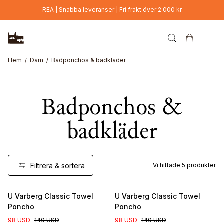
Hoppa till huvudinnehåll
REA | Snabba leveranser | Fri frakt över 2 000 kr
Hem
Dam
Badponchos & badkläder
Badponchos &
badkläder
Filtrera & sortera
Vi hittade
5
produkter
U Varberg Classic Towel
U Varberg Classic Towel
Poncho
Poncho
98 USD
140 USD
98 USD
140 USD