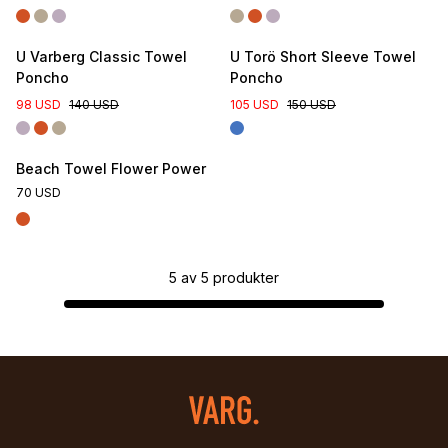
U Varberg Classic Towel
U Torö Short Sleeve Towel
Poncho
Poncho
98 USD
140 USD
105 USD
150 USD
Beach Towel Flower Power
70 USD
5
av
5
produkter