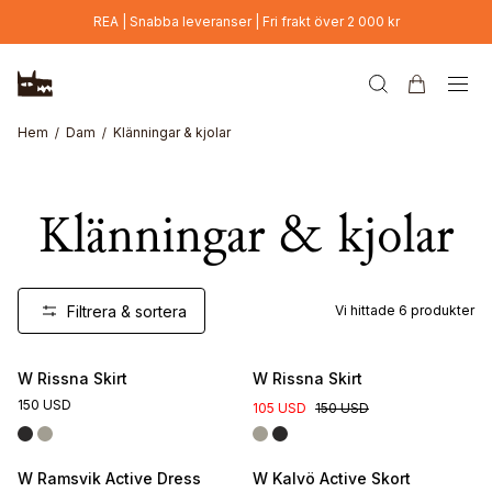
Hoppa till huvudinnehåll
REA | Snabba leveranser | Fri frakt över 2 000 kr
Hem
Dam
Klänningar & kjolar
Klänningar & kjolar
Filtrera & sortera
Vi hittade
6
produkter
W Rissna Skirt
W Rissna Skirt
150 USD
105 USD
150 USD
W Ramsvik Active Dress
W Kalvö Active Skort