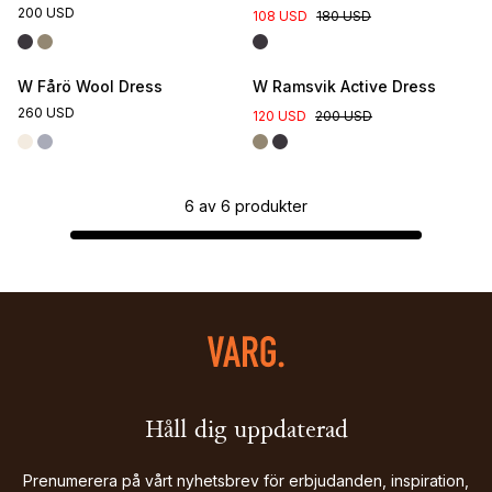
200 USD
108 USD
180 USD
W Fårö Wool Dress
W Ramsvik Active Dress
260 USD
120 USD
200 USD
6
av
6
produkter
Håll dig uppdaterad
Prenumerera på vårt nyhetsbrev för erbjudanden, inspiration,