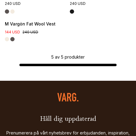
240 USD
240 USD
M Vargön Fat Wool Vest
144 USD
240 USD
5
av
5
produkter
Håll dig uppdaterad
Prenumerera på vårt nyhetsbrev för erbjudanden, inspiration,