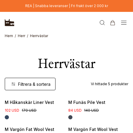
Hoppa till huvudinnehåll
REA | Snabba leveranser | Fri frakt över 2 000 kr
Hem
Herr
Herrvästar
Herrvästar
Filtrera & sortera
Vi hittade
5
produkter
M Håkanskär Liner Vest
M Funäs Pile Vest
102 USD
170 USD
84 USD
140 USD
M Vargön Fat Wool Vest
M Vargön Fat Wool Vest