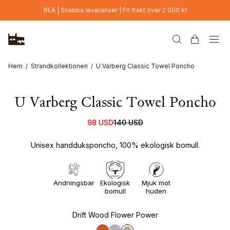
Hoppa till huvudinnehåll
REA | Snabba leveranser | Fri frakt över 2 000 kr
Hem
Strandkollektionen
U Varberg Classic Towel Poncho
U Varberg Classic Towel Poncho
98 USD
140 USD
Unisex handduksponcho, 100% ekologisk bomull.
Andningsbar
Ekologisk
Mjuk mot
bomull
huden
Drift Wood Flower Power