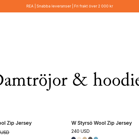
REA | Snabba leveranser | Fri frakt över 2 000 kr
amtröjor & hoodi
ol Zip Jersey
W Styrsö Wool Zip Jersey
240 USD
 USD