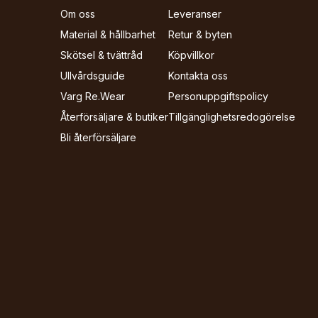
Om oss
Leveranser
Material & hållbarhet
Retur & byten
Skötsel & tvättråd
Köpvillkor
Ullvårdsguide
Kontakta oss
Varg Re.Wear
Personuppgiftspolicy
Återförsäljare & butiker
Tillgänglighets­redogörelse
Bli återförsäljare