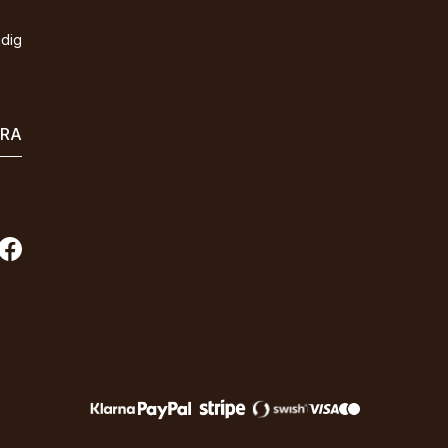
idig
ERA