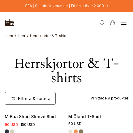
Hoppa till huvudinnehåll
REA | Snabba leveranser | Fri frakt över 2 000 kr
Hem
Herr
Herrskjortor & T-shirts
Herrskjortor & T-
shirts
Filtrera & sortera
Vi hittade
9
produkter
M Bua Short Sleeve Shirt
M Öland T-Shirt
60 USD
90 USD
150 USD
Online Exclusive