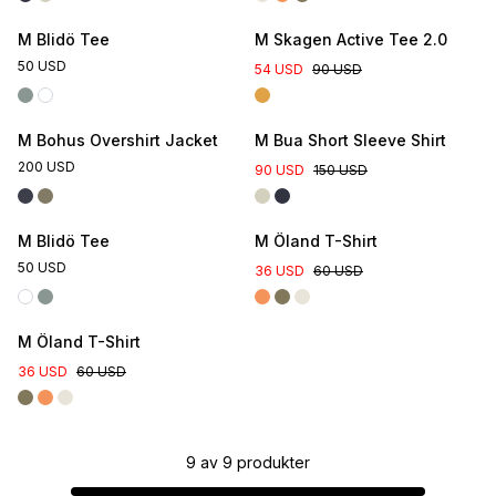
M Blidö Tee
M Skagen Active Tee 2.0
50 USD
54 USD
90 USD
M Bohus Overshirt Jacket
M Bua Short Sleeve Shirt
200 USD
90 USD
150 USD
Online Exclusive
M Blidö Tee
M Öland T-Shirt
50 USD
36 USD
60 USD
M Öland T-Shirt
36 USD
60 USD
9
av
9
produkter