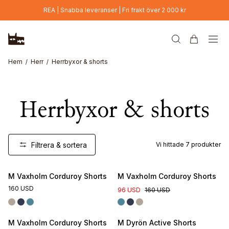
Hoppa till huvudinnehåll
REA | Snabba leveranser | Fri frakt över 2 000 kr
Hem
Herr
Herrbyxor & shorts
Herrbyxor & shorts
Filtrera & sortera
Vi hittade
7
produkter
M Vaxholm Corduroy Shorts
M Vaxholm Corduroy Shorts
160 USD
96 USD
160 USD
M Vaxholm Corduroy Shorts
M Dyrön Active Shorts