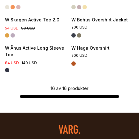
W Skagen Active Tee 2.0
W Bohus Overshirt Jacket
200 USD
54 USD
90 USD
W Åhus Active Long Sleeve
W Haga Overshirt
Tee
200 USD
84 USD
140 USD
16
av
16
produkter