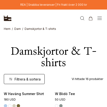
Hoppa till huvudinnehåll
REA | Snabba leveranser | Fri frakt över 2 000 kr
Hem
Dam
Damskjortor & T-shirts
Damskjortor & T-
shirts
Filtrera & sortera
Vi hittade
16
produkter
Online Exclusive
W Haväng Summer Shirt
W Blidö Tee
180 USD
50 USD