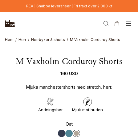
Hoppa till huvudinnehåll
REA | Snabba leveranser | Fri frakt över 2 000 kr
Hem
Herr
Herrbyxor & shorts
M Vaxholm Corduroy Shorts
M Vaxholm Corduroy Shorts
160 USD
Mjuka manchestershorts med stretch, herr.
Andningsbar
Mjuk mot huden
Oat