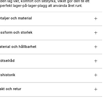
den låg vikt, komfort och slitstyrka, vilket gör den till ett
perfekt lager-på-lager-plagg att använda året runt.
taljer och material
ssform och storlek
terial och hållbarhet
ötselråd
ishistorik
akt och retur