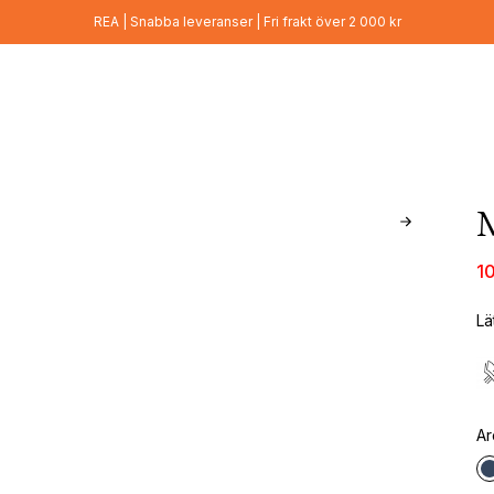
REA | Snabba leveranser | Fri frakt över 2 000 kr
M
1
Lä
Ar