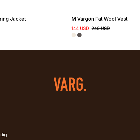
ring Jacket
M Vargön Fat Wool Vest
144 USD
240 USD
idig