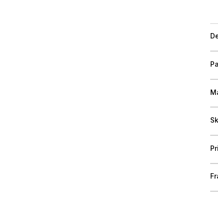
De
Pa
Ma
Sk
Pr
Fr