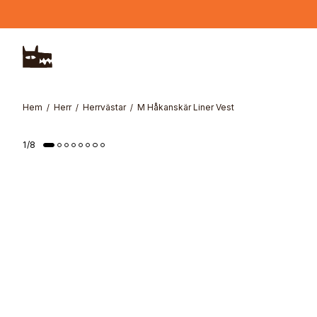
Hoppa till huvudinnehåll
Hem
Herr
Herrvästar
M Håkanskär Liner Vest
1
/
8