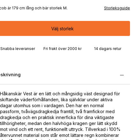
cob är 179 cm lång och bär storlek M.
Storleksguide
Välj storlek
Snabba leveranser
Fri frakt över 2000 kr
14 dagars retur
skrivning
Håkanskär Vest är en lätt och mångsidig väst designad för
skiftande väderförhållanden, lika självklar under aktiva
dagar utomhus som i vardagen. Den har en normal
passform, tvåvägsdragkedja framtill, två framfickor med
dragkedja och en praktisk innerficka för dina viktigaste
tillhörigheter, medan den halvhöga kragen ger lätt skydd
mot vind och ett rent, funktionellt uttryck. Tillverkad i 100%
återvunnet material som står emot lättare regn kombinerar