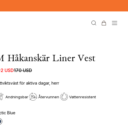
 Håkanskär Liner Vest
02 USD
170 USD
ttviktsväst för aktiva dagar, herr
Andningsbar
Återvunnen
Vattenresistent
ctic Blue