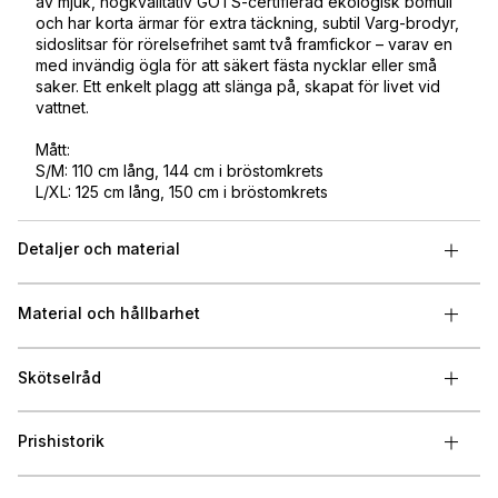
av mjuk, högkvalitativ GOTS-certifierad ekologisk bomull
och har korta ärmar för extra täckning, subtil Varg-brodyr,
sidoslitsar för rörelsefrihet samt två framfickor – varav en
med invändig ögla för att säkert fästa nycklar eller små
saker. Ett enkelt plagg att slänga på, skapat för livet vid
vattnet.
Mått:
S/M: 110 cm lång, 144 cm i bröstomkrets
L/XL: 125 cm lång, 150 cm i bröstomkrets
Detaljer och material
Material och hållbarhet
Skötselråd
Prishistorik