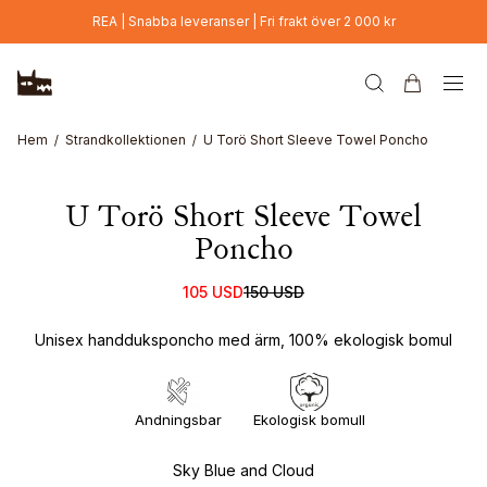
Hoppa till huvudinnehåll
REA | Snabba leveranser | Fri frakt över 2 000 kr
Hem
Strandkollektionen
U Torö Short Sleeve Towel Poncho
U Torö Short Sleeve Towel
Poncho
105 USD
150 USD
Unisex handduksponcho med ärm, 100% ekologisk bomul
Andningsbar
Ekologisk bomull
Sky Blue and Cloud