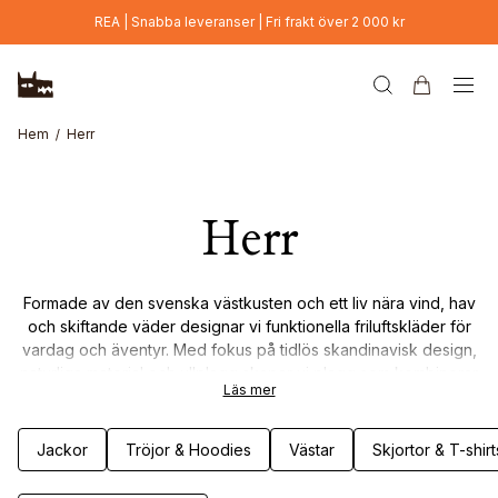
Hoppa till huvudinnehåll
REA | Snabba leveranser | Fri frakt över 2 000 kr
Hem
Herr
Herr
Formade av den svenska västkusten och ett liv nära vind, hav
och skiftande väder designar vi funktionella friluftskläder för
vardag och äventyr. Med fokus på tidlös skandinavisk design,
naturliga material och ullplagg skapar vi plagg som kombinerar
Läs mer
slitstyrka, komfort och genomtänkta detaljer. Kläder som är
byggda för att hålla – genom säsonger av rörelse, väder och
livet utomhus.
Jackor
Tröjor & Hoodies
Västar
Skjortor & T-shirt