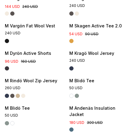
240 USD
144 USD
240 USD
M Vargön Fat Wool Vest
M Skagen Active Tee 2.0
240 USD
54 USD
90 USD
M Dyrön Active Shorts
M Kragö Wool Jersey
240 USD
96 USD
160 USD
Online Exclusive
M Rindö Wool Zip Jersey
M Blidö Tee
260 USD
50 USD
Online Exclusive
M Blidö Tee
M Andenäs Insulation
Jacket
50 USD
180 USD
300 USD