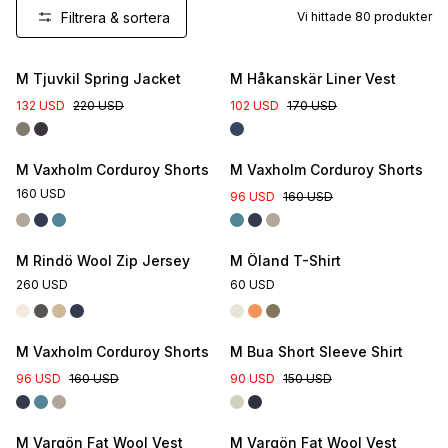
Filtrera & sortera
Vi hittade
80
produkter
New Colour
M Tjuvkil Spring Jacket
M Håkanskär Liner Vest
132 USD
220 USD
102 USD
170 USD
M Vaxholm Corduroy Shorts
M Vaxholm Corduroy Shorts
160 USD
96 USD
160 USD
M Rindö Wool Zip Jersey
M Öland T-Shirt
260 USD
60 USD
M Vaxholm Corduroy Shorts
M Bua Short Sleeve Shirt
96 USD
160 USD
90 USD
150 USD
M Vargön Fat Wool Vest
M Vargön Fat Wool Vest